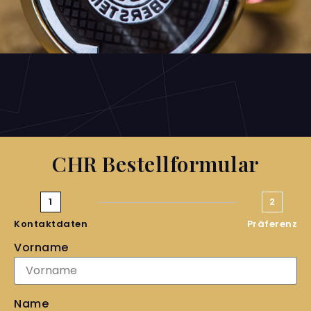
CHR Bestellformular
1
2
Kontaktdaten
Präferenz
Vorname
Name