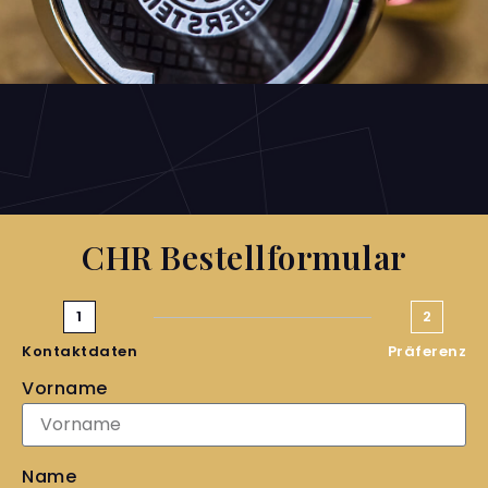
CHR Bestellformular
1
2
Kontaktdaten
Präferenz
Vorname
Name